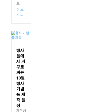
보
더 보
기...
행사
일에
서 거
꾸로
짜는
10월
행사
기념
품 제
작 일
정
제작정