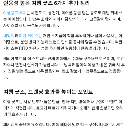
실용성 높은 여행 굿즈 6가지 추가 정리
여행용 파우치
는 세면도구, 충전기, 이어폰 등을 담는 용도로 매번 꺼내 쓰
는 아이템입니다. 방수 소재와 지퍼 마감 방식에 따라 고급감이 달라지며,
사이즈별 세트 구성도 가능합니다.
네임택
과
여권 케이스
는 개인 소지품에 직접 부착하거나 함께 사용하는 아
이템으로, 분실 방지 기능과 브랜드 인쇄를 동시에 담을 수 있습니다. 여권
케이스는 RFID 차단 기능을 추가하면 실용성이 한층 올라갑니다.
캐리어 벨트와 짐 스트랩은 단체 여행에서 수화물 구분용으로 쓰이며, 로고
자수나 열전사 인쇄가 가능합니다. 보냉백과 접이식 여행 가방은 귀국 시 추
가 짐을 넣는 용도로 자주 활용되며, 평소 장보기나 업무용으로도 겸용됩니
다.
여행 굿즈, 브랜딩 효과를 높이는 포인트
여행 굿즈는 사용 빈도가 높은 만큼, 인쇄·각인 방식과 내구성이 브랜드 이
미지에 직결됩니다. 로고가 빠르게 지워지거나 소재가 쉽게 손상되면 오히
려 역효과가 납니다.
패키징도 중요한 요소입니다. 여행 테마에 맞춘 박스 구성이나 파우치 세트