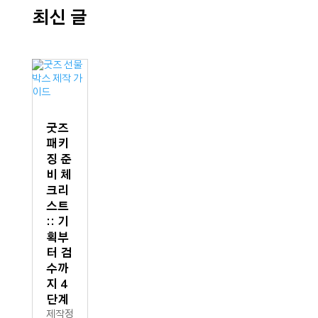
최신 글
굿즈
패키
징 준
비 체
크리
스트
:: 기
획부
터 검
수까
지 4
단계
제작정