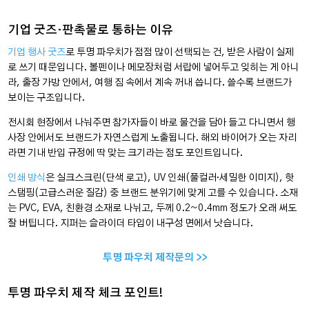
기업 굿즈·판촉물로 통하는 이유
기업 행사 굿즈
로 투명 파우치가 점점 많이 선택되는 건, 받은 사람이 실제
로 쓰기 때문입니다. 볼펜이나 메모장처럼 서랍에 넣어두고 잊히는 게 아니
라, 출장 가방 안에서, 여행 짐 속에서 계속 꺼내 씁니다. 쓸수록 브랜드가
보이는 구조입니다.
전시회 현장에서 나눠주면 참가자들이 바로 물건을 담아 들고 다니면서 행
사장 안에서도 브랜드가 자연스럽게 노출됩니다. 해외 바이어가 오는 자리
라면 기내 반입 규정에 딱 맞는 크기라는 점도 포인트입니다.
인쇄 방식
은 실크스크린(단색 로고), UV 인쇄(풀컬러·세밀한 이미지), 핫
스탬핑(고급스러운 질감) 중 브랜드 분위기에 맞게 고를 수 있습니다. 소재
는 PVC, EVA, 친환경 소재로 나뉘고, 두께 0.2~0.4mm 정도가 오래 써도
잘 버팁니다. 지퍼는 슬라이더 타입이 내구성 면에서 낫습니다.
투명 파우치 제작문의 >>
투명 파우치 제작 체크 포인트!