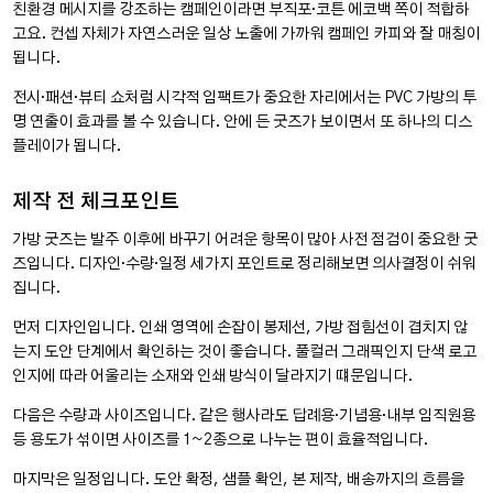
친환경 메시지를 강조하는 캠페인이라면 부직포·코튼 에코백 쪽이 적합하
고요. 컨셉 자체가 자연스러운 일상 노출에 가까워 캠페인 카피와 잘 매칭이
됩니다.
전시·패션·뷰티 쇼처럼 시각적 임팩트가 중요한 자리에서는 PVC 가방의 투
명 연출이 효과를 볼 수 있습니다. 안에 든 굿즈가 보이면서 또 하나의 디스
플레이가 됩니다.
제작 전 체크포인트
가방 굿즈는 발주 이후에 바꾸기 어려운 항목이 많아 사전 점검이 중요한 굿
즈입니다. 디자인·수량·일정 세가지 포인트로 정리해보면 의사결정이 쉬워
집니다.
먼저 디자인입니다. 인쇄 영역에 손잡이 봉제선, 가방 접힘선이 겹치지 않
는지 도안 단계에서 확인하는 것이 좋습니다. 풀컬러 그래픽인지 단색 로고
인지에 따라 어울리는 소재와 인쇄 방식이 달라지기 떄문입니다.
다음은 수량과 사이즈입니다. 같은 행사라도 답례용·기념용·내부 임직원용
등 용도가 섞이면 사이즈를 1~2종으로 나누는 편이 효율적입니다.
마지막은 일정입니다. 도안 확정, 샘플 확인, 본 제작, 배송까지의 흐름을