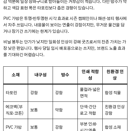
감 덕분에 일상 장바구니로 받아들이는 거부감이 적습니다. 다만 방수가 약
하고 색감 표현 폭은 타포린보다 좁은 경향이 있습니다.
PVC 가방은 투명·반투명한 시각 효과로 시즌 캠페인이나 패션·뷰티 행사에
서 자주 쓰입니다. 내용물이 보이는 연출이 강점이지만, 무거운 물건을 담
거나 장기간 쓰기에는 한계가 있습니다.
비닐 봉투는 단가가 낮지만 일회성 인상이 강해 굿즈로서의 잔존 가치는 가
장 낮은 편입니다. 행사 당일 임시 배포용으로는 쓰지만, 브랜드 노출 효과
를 기대하긴 어렵습니다.
인쇄 적합
친환경 인
소재
내구성
방수
성
상
풀컬러·넓은
타포린
강함
강함
합성 직물
면적
에코백(부
단색·간단
친환경 인상
보통
약함
직포·코튼)
로고 적합
강함
부분 인쇄·
PVC 가방
보통
강함
합성 소재
시각 연출